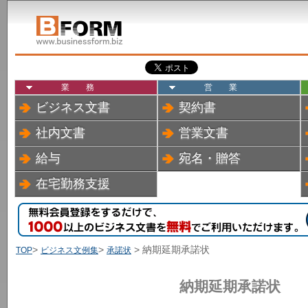
業務
営業
ビジネス文書
契約書
社内文書
営業文書
給与
宛名・贈答
在宅勤務支援
>
>
> 納期延期承諾状
TOP
ビジネス文例集
承諾状
納期延期承諾状