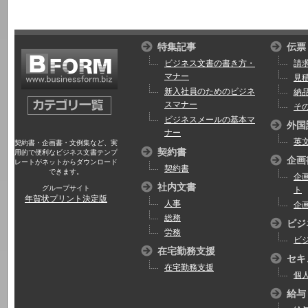
特集記事
伝票
ビジネス文書の書き方・
請
マナー
見
新入社員のためのビジネ
納
スマナー
そ
ビジネスメールの基本マ
外国
ナー
英
契約書・企画書・文例集など、実
契約書
用的で便利なビジネス文書テンプ
企画
レートがネットからダウンロード
契約書
できます。
企
社内文書
グループサイト
ト
年賀状プリント決定版
人事
企
総務
ビジ
労務
ビ
在宅勤務支援
セキ
在宅勤務支援
個
給与