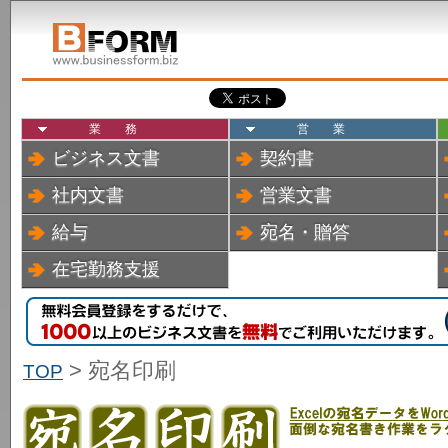
業務
営業
ビジネス文書
契約書
社内文書
営業文書
給与
宛名・贈答
在宅勤務支援
> 宛名印刷
TOP