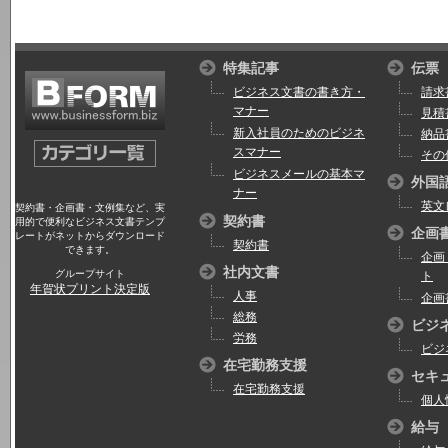
特集記事
伝票
ビジネス文書の書き方・
請求
マナー
見積
新入社員のためのビジネ
納品
スマナー
その
ビジネスメールの基本マ
外国
ナー
英文
契約書・企画書・文例集など、実
契約書
用的で便利なビジネス文書テンプ
企画
レートがネットからダウンロード
契約書
できます。
企画
社内文書
グループサイト
ト
年賀状プリント決定版
人事
企画
総務
ビジ
労務
ビジ
在宅勤務支援
セキ
在宅勤務支援
個人
給与