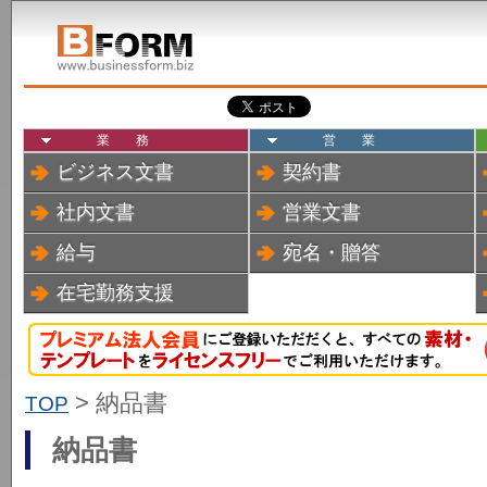
業務
営業
ビジネス文書
契約書
社内文書
営業文書
給与
宛名・贈答
在宅勤務支援
> 納品書
TOP
納品書