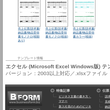
売上伝票/請求書/
売上伝票/請求書/
売上伝票/請求書/
納品書/物品受領
納品書/物品受領
納品書/物品受領
書モノクロ(税額
書モノクロ(税抜)
書カラー(税抜)
あり)
テンプレート情報
エクセル (Microsoft Excel Windows版
バージョン：2003以上対応／.xlsxファイル
特集記事
伝票
ビジネス文書の書き方・
請
マナー
見
新入社員のためのビジネ
納