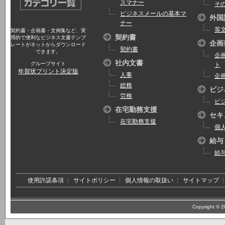
スマナー
そ
ビジネスメールの基本マ
外国
ナー
英
契約書・企画書・文例集など、実
契約書
用的で便利なビジネス文書テンプ
企画
レートがネットからダウンロード
契約書
できます。
企
社内文書
グループサイト
ト
年賀状プリント決定版
人事
企
総務
ビジ
労務
ビ
在宅勤務支援
セキ
在宅勤務支援
個
給与
給
使用許諾条項
サイトポリシー
個人情報の取扱い
サイトマップ
Copyright © 20