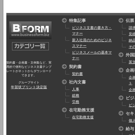
特集記事
伝票
ビジネス文書の書き方・
請
マナー
見
新入社員のためのビジネ
納
スマナー
そ
ビジネスメールの基本マ
外国
ナー
英
契約書・企画書・文例集など、実
契約書
用的で便利なビジネス文書テンプ
企画
レートがネットからダウンロード
契約書
できます。
企
社内文書
グループサイト
ト
年賀状プリント決定版
人事
企
総務
ビジ
労務
ビ
在宅勤務支援
セキ
在宅勤務支援
個
給与