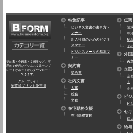
特集記事
伝票
ビジネス文書の書き方・
請
マナー
見
新入社員のためのビジネ
納
スマナー
そ
ビジネスメールの基本マ
外国
ナー
英
契約書・企画書・文例集など、実
契約書
用的で便利なビジネス文書テンプ
企画
レートがネットからダウンロード
契約書
できます。
企
社内文書
グループサイト
ト
年賀状プリント決定版
人事
企
総務
ビジ
労務
ビ
在宅勤務支援
セキ
在宅勤務支援
個
給与