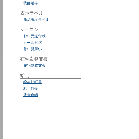
装飾活字
表示ラベル
商品表示ラベル
シーズン
お中元送付状
クールビズ
暑中見舞い
在宅勤務支援
在宅勤務支援
給与
給与明細書
給与辞令
賃金台帳