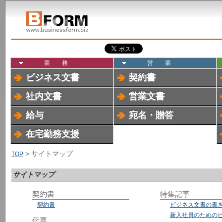
業務
営業
ビジネス文書
契約書
社内文書
営業文書
給与
宛名・贈答
在宅勤務支援
> サイトマップ
TOP
サイトマップ
契約書
特集記事
契約書
ビジネス文書の書
新入社員のための
伝票