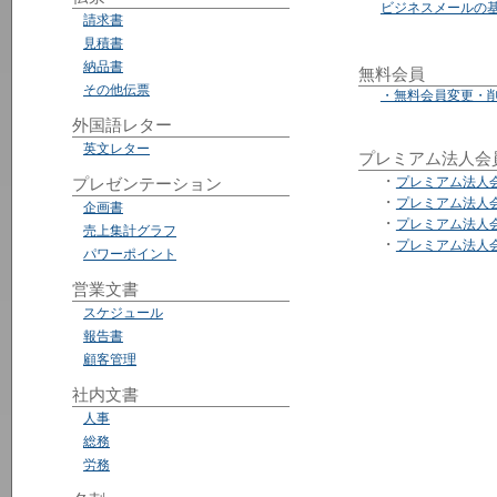
ビジネスメールの
請求書
見積書
納品書
無料会員
その他伝票
・無料会員変更・
外国語レター
英文レター
プレミアム法人会
・
プレゼンテーション
プレミアム法人
・
プレミアム法人
企画書
・
プレミアム法人
売上集計グラフ
・
プレミアム法人
パワーポイント
営業文書
スケジュール
報告書
顧客管理
社内文書
人事
総務
労務