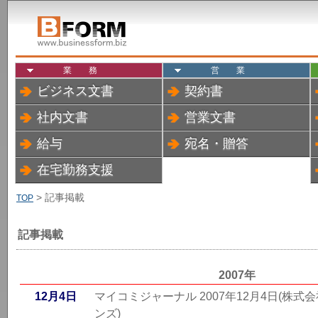
業務
営業
ビジネス文書
契約書
社内文書
営業文書
給与
宛名・贈答
在宅勤務支援
> 記事掲載
TOP
記事掲載
2007年
12月4日
マイコミジャーナル 2007年12月4日(株式
ンズ)