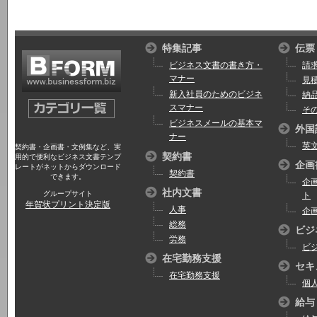
特集記事
伝票
ビジネス文書の書き方・
請
マナー
見
新入社員のためのビジネ
納
スマナー
そ
ビジネスメールの基本マ
外国
ナー
英
契約書・企画書・文例集など、実
契約書
用的で便利なビジネス文書テンプ
企画
レートがネットからダウンロード
契約書
できます。
企
社内文書
グループサイト
ト
年賀状プリント決定版
人事
企
総務
ビジ
労務
ビ
在宅勤務支援
セキ
在宅勤務支援
個
給与