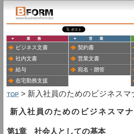
業務
営業
ビジネス文書
契約書
社内文書
営業文書
給与
宛名・贈答
在宅勤務支援
> 新入社員のためのビジネスマナ
TOP
新入社員のためのビジネスマ
第1章 社会人としての基本