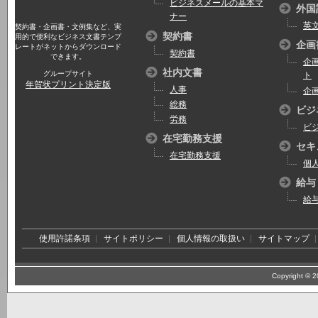
ビジネスメールの基本マ
外国
ナー
英
契約書・企画書・文例集など、実
契約書
用的で便利なビジネス文書テンプ
企画
レートがネットからダウンロード
契約書
できます。
企
社内文書
グループサイト
ト
年賀状プリント決定版
人事
企
総務
ビジ
労務
ビ
在宅勤務支援
セキ
在宅勤務支援
個
給与
給
使用許諾条項
サイトポリシー
個人情報の取扱い
サイトマップ
Copyright © 20