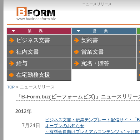
ニュースリリース
業務
営業
ビジネス文書
契約書
社内文書
営業文書
給与
宛名・贈答
在宅勤務支援
> ニュースリリース
TOP
「B-Form.biz(ビーフォームビズ)」ニュースリリー
2012年
ビジネス文書・伝票テンプレート配信サイト「B-Fo
7月24日
オープンのお知らせ
～有料会員向けプレミアムコンテンツ＜1ヶ月