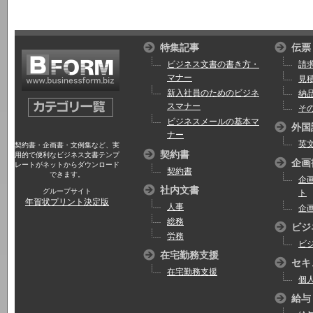
特集記事
伝票
ビジネス文書の書き方・
請
マナー
見
新入社員のためのビジネ
納
スマナー
そ
ビジネスメールの基本マ
外国
ナー
英
契約書・企画書・文例集など、実
契約書
用的で便利なビジネス文書テンプ
企画
レートがネットからダウンロード
契約書
できます。
企
社内文書
グループサイト
ト
年賀状プリント決定版
人事
企
総務
ビジ
労務
ビ
在宅勤務支援
セキ
在宅勤務支援
個
給与