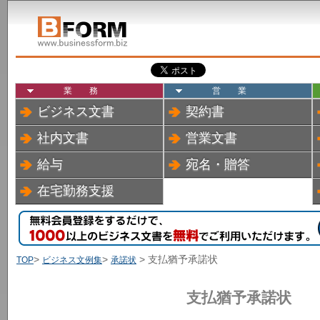
業務
営業
ビジネス文書
契約書
社内文書
営業文書
給与
宛名・贈答
在宅勤務支援
>
>
> 支払猶予承諾状
TOP
ビジネス文例集
承諾状
支払猶予承諾状