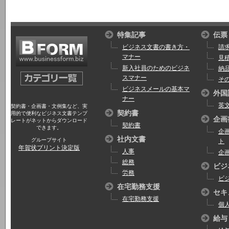
特集記事
伝票
ビジネス文書の書き方・
請
マナー
見
新入社員のためのビジネ
納
スマナー
そ
ビジネスメールの基本マ
外国
ナー
英
契約書・企画書・文例集など、実
契約書
用的で便利なビジネス文書テンプ
企画
レートがネットからダウンロード
契約書
できます。
企
社内文書
グループサイト
ト
年賀状プリント決定版
人事
企
総務
ビジ
労務
ビ
在宅勤務支援
セキ
在宅勤務支援
個
給与