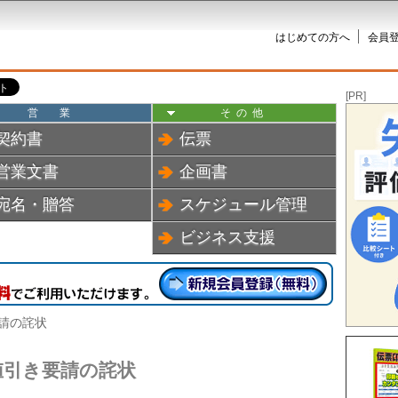
はじめての方へ
会員登
[PR]
営業
その他
契約書
伝票
営業文書
企画書
宛名・贈答
スケジュール管理
ビジネス支援
要請の詫状
値引き要請の詫状