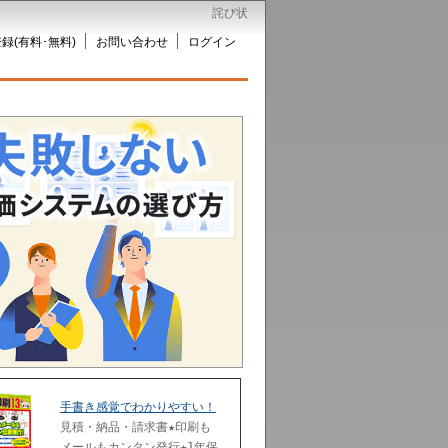
詫び状
録(有料･無料)
お問い合わせ
ログイン
手書き感覚でわかりやすい！
見積・納品・請求書★印刷も
メールもカンタン発行★1年保