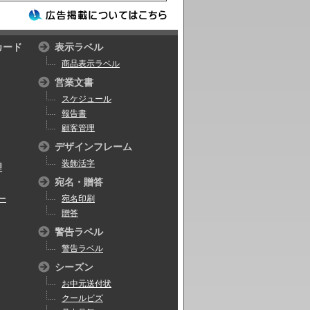
カード
表示ラベル
商品表示ラベル
営業文書
スケジュール
報告書
顧客管理
デザインフレーム
装飾活字
理
宛名・贈答
ー
宛名印刷
贈答
警告ラベル
警告ラベル
シーズン
お中元送付状
クールビズ