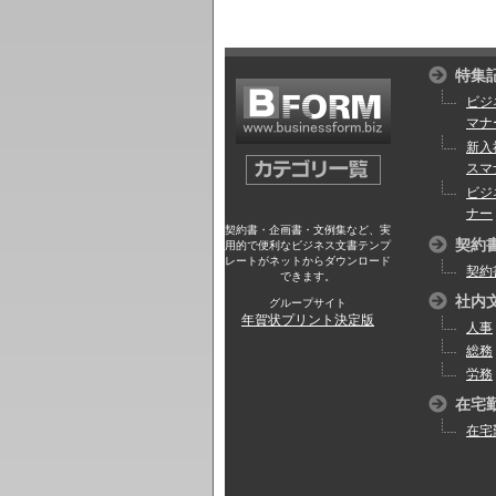
特集
ビジ
マナ
新入
スマ
ビジ
ナー
契約書・企画書・文例集など、実
契約
用的で便利なビジネス文書テンプ
レートがネットからダウンロード
契約
できます。
社内
グループサイト
年賀状プリント決定版
人事
総務
労務
在宅
在宅