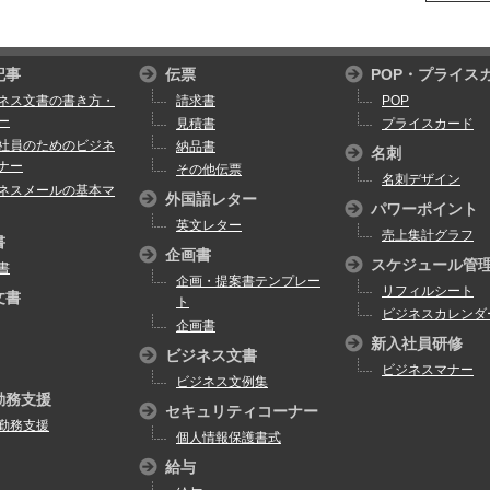
記事
伝票
POP・プライス
ネス文書の書き方・
請求書
POP
ー
見積書
プライスカード
社員のためのビジネ
納品書
名刺
ナー
その他伝票
名刺デザイン
ネスメールの基本マ
外国語レター
パワーポイント
英文レター
売上集計グラフ
書
企画書
スケジュール管
書
企画・提案書テンプレー
リフィルシート
文書
ト
ビジネスカレンダ
企画書
新入社員研修
ビジネス文書
ビジネスマナー
ビジネス文例集
勤務支援
セキュリティコーナー
勤務支援
個人情報保護書式
給与