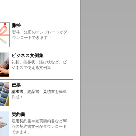
贈答
熨斗・短冊のテンプレートがダ
ウンロードできます
ビジネス文例集
礼状、挨拶状、詫び状など、ビ
ジネスで使える文例集
伝票
請求書
、
納品書
、
見積書
を簡単
作成！
契約書
雇用契約書や売買契約書など80
点の契約書文例がダウンロード
できます。