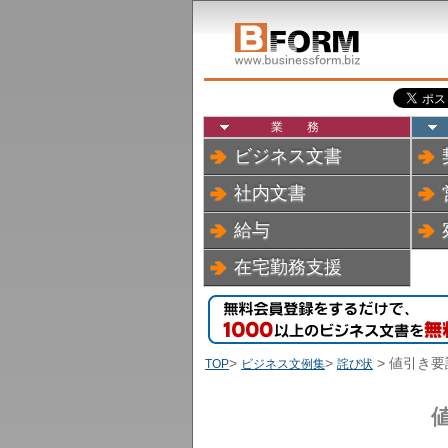
業務
ビジネス文書
社内文書
給与
在宅勤務支援
>
>
> 値引き
TOP
ビジネス文例集
詫び状