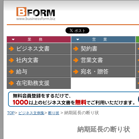
業務
営業
ビジネス文書
契約書
社内文書
営業文書
給与
宛名・贈答
在宅勤務支援
>
>
> 納期延長の断り状
TOP
ビジネス文例集
断り状
納期延長の断り状