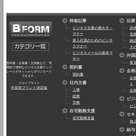
特集記事
伝票
ビジネス文書の書き方・
請
マナー
見
新入社員のためのビジネ
納
スマナー
そ
ビジネスメールの基本マ
外国
ナー
英
契約書・企画書・文例集など、実
契約書
用的で便利なビジネス文書テンプ
企画
レートがネットからダウンロード
契約書
できます。
企
社内文書
グループサイト
ト
年賀状プリント決定版
人事
企
総務
ビジ
労務
ビ
在宅勤務支援
セキ
在宅勤務支援
個
給与