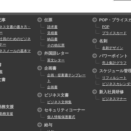
記事
伝票
POP・プライス
ネス文書の書き方・
請求書
POP
ー
見積書
プライスカード
社員のためのビジネ
納品書
名刺
ナー
その他伝票
名刺デザイン
ネスメールの基本マ
外国語レター
パワーポイント
英文レター
売上集計グラフ
書
企画書
スケジュール管
書
企画・提案書テンプレー
リフィルシート
文書
ト
ビジネスカレンダ
企画書
新入社員研修
ビジネス文書
ビジネスマナー
ビジネス文例集
勤務支援
セキュリティコーナー
勤務支援
個人情報保護書式
給与