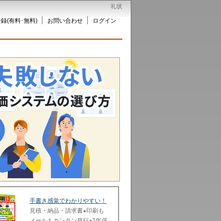
礼状
録(有料･無料)
お問い合わせ
ログイン
手書き感覚でわかりやすい！
見積・納品・請求書★印刷も
メールもカンタン発行★1年保