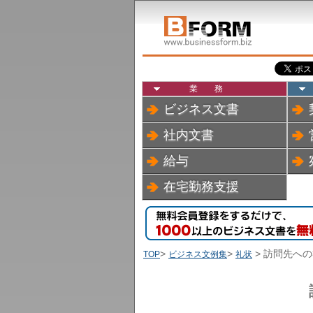
業務
ビジネス文書
社内文書
給与
在宅勤務支援
>
>
> 訪問先へ
TOP
ビジネス文例集
礼状