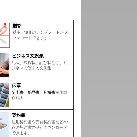
贈答
熨斗・短冊のテンプレートがダ
ウンロードできます
ビジネス文例集
礼状、挨拶状、詫び状など、ビ
ジネスで使える文例集
伝票
請求書
、
納品書
、
見積書
を簡単
作成！
契約書
雇用契約書や売買契約書など80
点の契約書文例がダウンロード
できます。