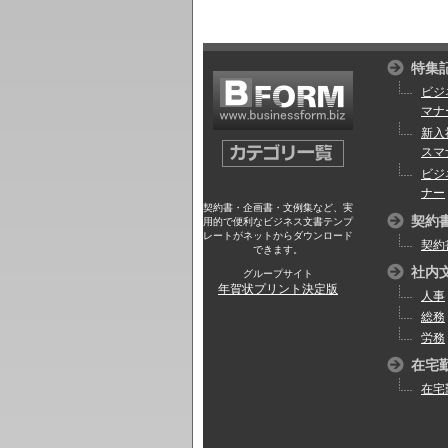
特集
ビジ
マナ
新入
スマ
ビジ
ナー
契約書・企画書・文例集など、実
契約
用的で便利なビジネス文書テンプ
レートがネットからダウンロード
契約
できます。
社内
グループサイト
年賀状プリント決定版
人事
総務
労務
在宅
在宅