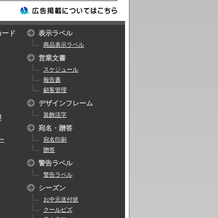
カード
表示ラベル
商品表示ラベル
営業文書
スケジュール
報告書
顧客管理
デザインフレーム
装飾活字
理
宛名・贈答
ー
宛名印刷
贈答
警告ラベル
警告ラベル
シーズン
お中元送付状
クールビズ