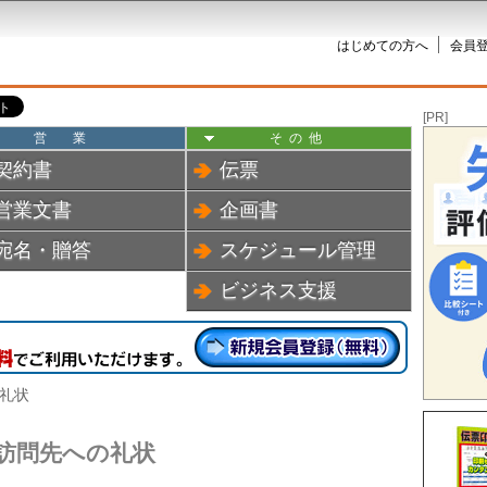
はじめての方へ
会員登
[PR]
営業
その他
契約書
伝票
営業文書
企画書
宛名・贈答
スケジュール管理
ビジネス支援
の礼状
訪問先への礼状