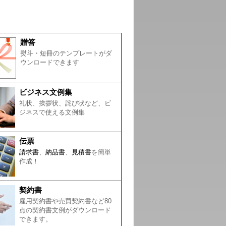
贈答
熨斗・短冊のテンプレートがダ
ウンロードできます
ビジネス文例集
礼状、挨拶状、詫び状など、ビ
ジネスで使える文例集
伝票
請求書
、
納品書
、
見積書
を簡単
作成！
契約書
雇用契約書や売買契約書など80
点の契約書文例がダウンロード
できます。