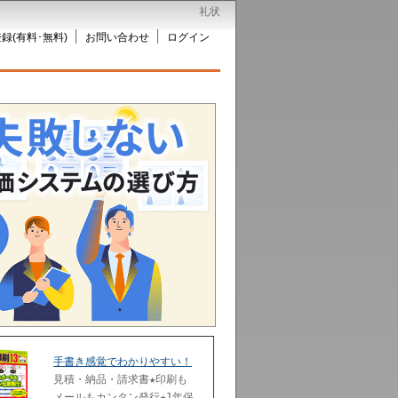
礼状
録(有料･無料)
お問い合わせ
ログイン
手書き感覚でわかりやすい！
見積・納品・請求書★印刷も
メールもカンタン発行★1年保