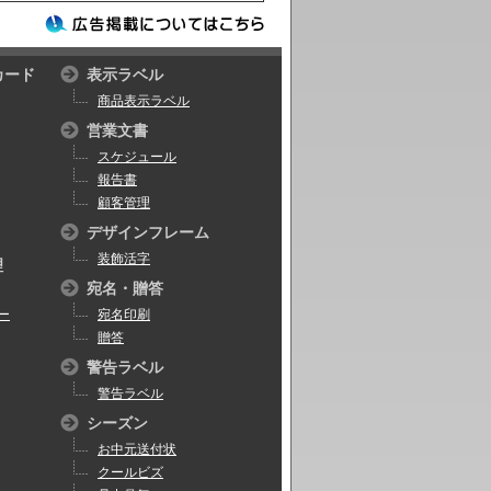
カード
表示ラベル
商品表示ラベル
営業文書
スケジュール
報告書
顧客管理
デザインフレーム
装飾活字
理
宛名・贈答
ー
宛名印刷
贈答
警告ラベル
警告ラベル
シーズン
お中元送付状
クールビズ