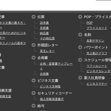
記事
伝票
POP・プライス
ネス文書の書き方・
請求書
POP
ー
見積書
プライスカード
社員のためのビジネ
納品書
名刺
ナー
その他伝票
名刺デザイン
ネスメールの基本マ
外国語レター
パワーポイント
英文レター
売上集計グラフ
書
企画書
スケジュール管
書
企画・提案書テンプレー
リフィルシート
文書
ト
ビジネスカレンダ
企画書
新入社員研修
ビジネス文書
ビジネスマナー
ビジネス文例集
勤務支援
セキュリティコーナー
勤務支援
個人情報保護書式
給与