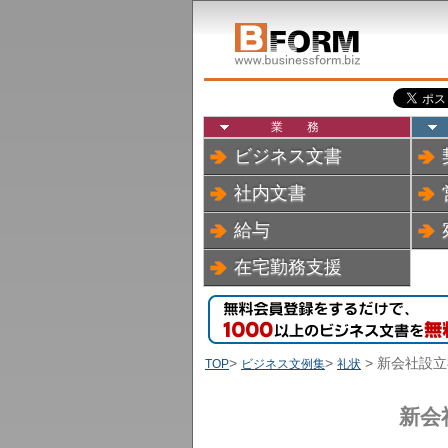
業務
ビジネス文書
社内文書
給与
在宅勤務支援
>
>
> 新会社設
TOP
ビジネス文例集
礼状
新会