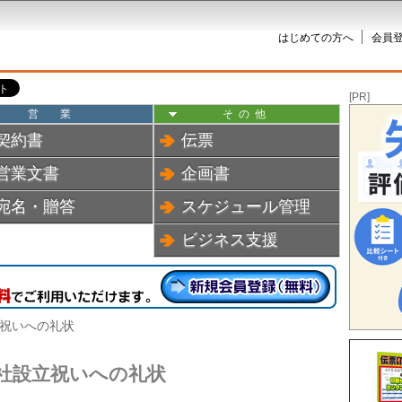
はじめての方へ
会員登
[PR]
営業
その他
契約書
伝票
営業文書
企画書
宛名・贈答
スケジュール管理
ビジネス支援
立祝いへの礼状
社設立祝いへの礼状