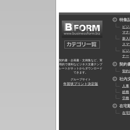
特集
ビジ
マナ
新入
スマ
ビジ
ナー
契約書・企画書・文例集など、実
契約
用的で便利なビジネス文書テンプ
レートがネットからダウンロード
契約
できます。
社内
グループサイト
年賀状プリント決定版
人事
総務
労務
在宅
在宅