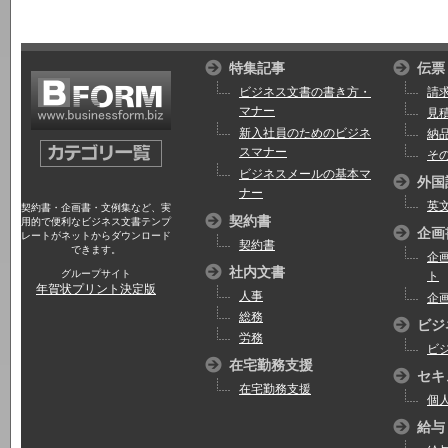
特集記事
伝票
ビジネス文書の書き方・
請
マナー
見
新入社員のためのビジネ
納
スマナー
そ
ビジネスメールの基本マ
外国
ナー
英
契約書・企画書・文例集など、実
契約書
用的で便利なビジネス文書テンプ
企画
レートがネットからダウンロード
契約書
できます。
企
社内文書
グループサイト
ト
年賀状プリント決定版
人事
企
総務
ビジ
労務
ビ
在宅勤務支援
セキ
在宅勤務支援
個
給与