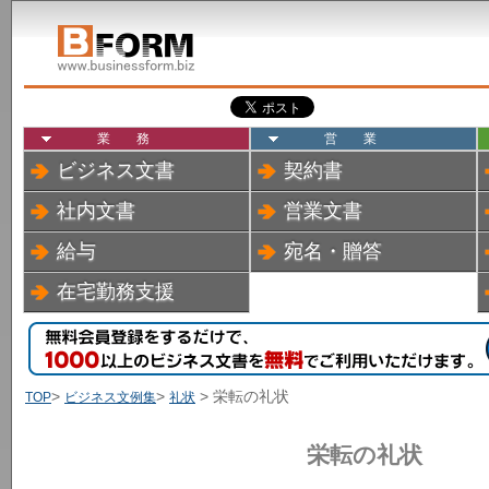
業務
営業
ビジネス文書
契約書
社内文書
営業文書
給与
宛名・贈答
在宅勤務支援
>
>
> 栄転の礼状
TOP
ビジネス文例集
礼状
栄転の礼状