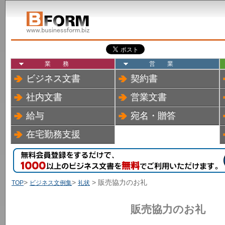
業務
営業
ビジネス文書
契約書
社内文書
営業文書
給与
宛名・贈答
在宅勤務支援
>
>
> 販売協力のお礼
TOP
ビジネス文例集
礼状
販売協力のお礼