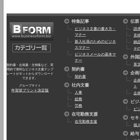
特集記事
伝票
ビジネス文書の書き方・
請
マナー
見
新入社員のためのビジネ
納
スマナー
そ
ビジネスメールの基本マ
外国
ナー
英
契約書・企画書・文例集など、実
契約書
用的で便利なビジネス文書テンプ
企画
レートがネットからダウンロード
契約書
できます。
企
社内文書
グループサイト
ト
年賀状プリント決定版
人事
企
総務
ビジ
労務
ビ
在宅勤務支援
セキ
在宅勤務支援
個
給与