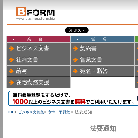
業務
営業
ビジネス文書
契約書
社内文書
営業文書
給与
宛名・贈答
在宅勤務支援
>
>
> 法要通知
TOP
ビジネス文例集
哀悼・弔慰文
法要通知