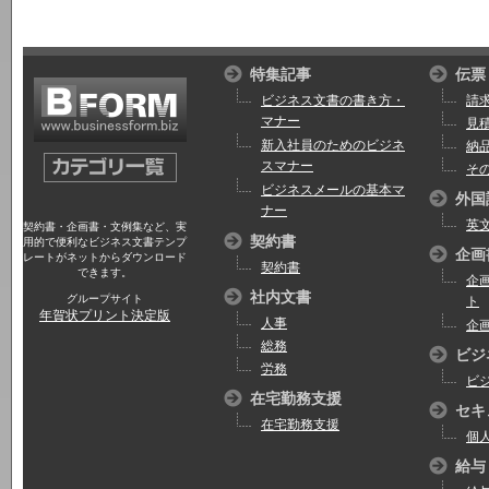
特集記事
伝票
ビジネス文書の書き方・
請
マナー
見
新入社員のためのビジネ
納
スマナー
そ
ビジネスメールの基本マ
外国
ナー
英
契約書・企画書・文例集など、実
契約書
用的で便利なビジネス文書テンプ
企画
レートがネットからダウンロード
契約書
できます。
企
社内文書
グループサイト
ト
年賀状プリント決定版
人事
企
総務
ビジ
労務
ビ
在宅勤務支援
セキ
在宅勤務支援
個
給与