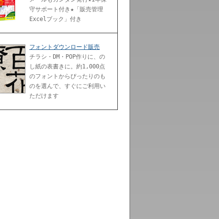
守サポート付き★「販売管理
Excelブック」付き
フォントダウンロード販売
チラシ・DM・POP作りに、の
し紙の表書きに。約1,000点
のフォントからぴったりのも
のを選んで、すぐにご利用い
ただけます