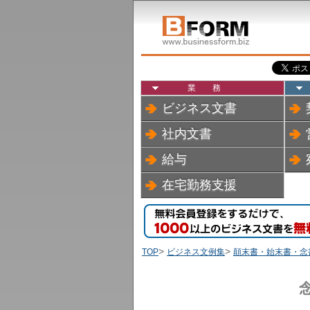
業務
ビジネス文書
社内文書
給与
在宅勤務支援
>
>
TOP
ビジネス文例集
顛末書・始末書・念