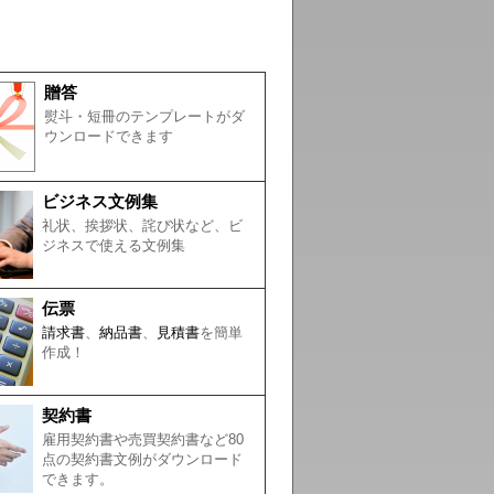
贈答
熨斗・短冊のテンプレートがダ
ウンロードできます
ビジネス文例集
礼状、挨拶状、詫び状など、ビ
ジネスで使える文例集
伝票
請求書
、
納品書
、
見積書
を簡単
作成！
契約書
雇用契約書や売買契約書など80
点の契約書文例がダウンロード
できます。