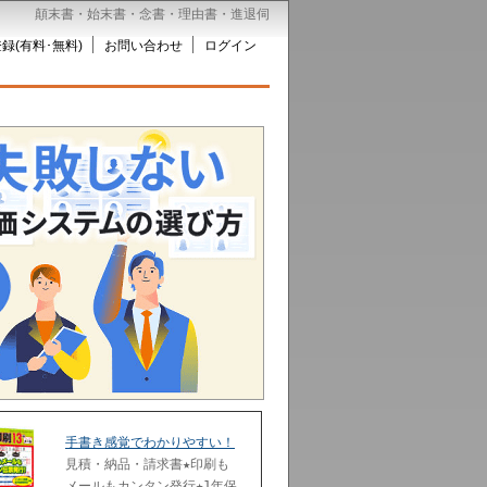
顛末書・始末書・念書・理由書・進退伺
録(有料･無料)
お問い合わせ
ログイン
手書き感覚でわかりやすい！
見積・納品・請求書★印刷も
メールもカンタン発行★1年保