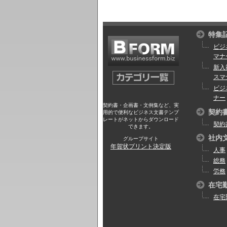
特集
ビジ
マナ
新入
スマ
ビジ
ナー
契約書・企画書・文例集など、実
契約
用的で便利なビジネス文書テンプ
レートがネットからダウンロード
契約
できます。
社内
グループサイト
年賀状プリント決定版
人事
総務
労務
在宅
在宅