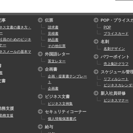
記事
伝票
POP・プライス
ネス文書の書き方・
請求書
POP
ー
見積書
プライスカード
社員のためのビジネ
納品書
名刺
ナー
その他伝票
名刺デザイン
ネスメールの基本マ
外国語レター
パワーポイント
英文レター
売上集計グラフ
書
企画書
スケジュール管
書
企画・提案書テンプレー
リフィルシート
文書
ト
ビジネスカレンダ
企画書
新入社員研修
ビジネス文書
ビジネスマナー
ビジネス文例集
勤務支援
セキュリティコーナー
勤務支援
個人情報保護書式
給与