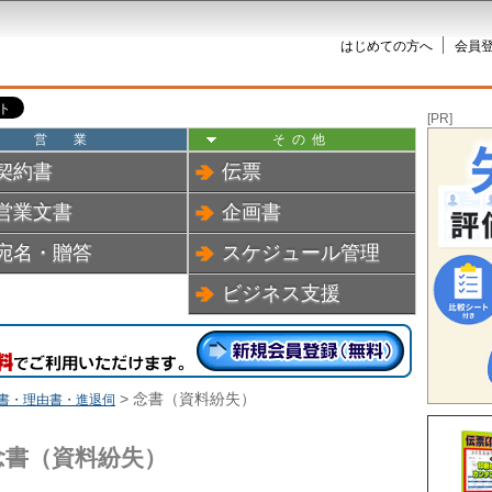
はじめての方へ
会員登
[PR]
営業
その他
契約書
伝票
営業文書
企画書
宛名・贈答
スケジュール管理
ビジネス支援
> 念書（資料紛失）
書・理由書・進退伺
念書（資料紛失）