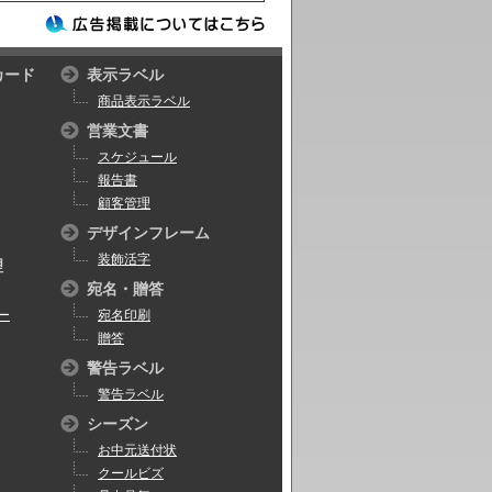
カード
表示ラベル
商品表示ラベル
営業文書
スケジュール
報告書
顧客管理
デザインフレーム
装飾活字
理
宛名・贈答
ー
宛名印刷
贈答
警告ラベル
警告ラベル
シーズン
お中元送付状
クールビズ