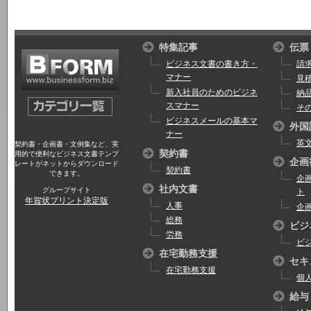
特集記事
伝票
ビジネス文書の書き方・
請
マナー
見
新入社員のためのビジネ
納
スマナー
そ
ビジネスメールの基本マ
外国
ナー
英
契約書・企画書・文例集など、実
契約書
用的で便利なビジネス文書テンプ
企画
レートがネットからダウンロード
契約書
できます。
企
社内文書
グループサイト
ト
年賀状プリント決定版
人事
企
総務
ビジ
労務
ビ
在宅勤務支援
セキ
在宅勤務支援
個
給与