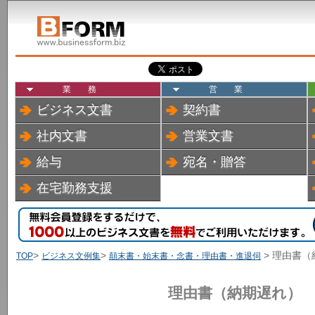
業務
営業
ビジネス文書
契約書
社内文書
営業文書
給与
宛名・贈答
在宅勤務支援
>
>
> 理由書
TOP
ビジネス文例集
顛末書・始末書・念書・理由書・進退伺
理由書（納期遅れ）