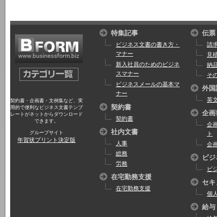
特集記事
伝票
ビジネス文書の書き方・
請
マナー
見
新入社員のためのビジネ
納
スマナー
そ
ビジネスメールの基本マ
外国
ナー
英
契約書・企画書・文例集など、実
契約書
用的で便利なビジネス文書テンプ
企画
レートがネットからダウンロード
契約書
できます。
企
社内文書
グループサイト
ト
年賀状プリント決定版
人事
企
総務
ビジ
労務
ビ
在宅勤務支援
セキ
在宅勤務支援
個
給与