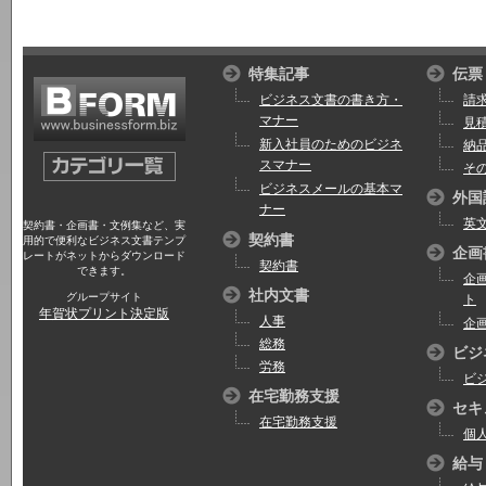
特集記事
伝票
ビジネス文書の書き方・
請
マナー
見
新入社員のためのビジネ
納
スマナー
そ
ビジネスメールの基本マ
外国
ナー
英
契約書・企画書・文例集など、実
契約書
用的で便利なビジネス文書テンプ
企画
レートがネットからダウンロード
契約書
できます。
企
社内文書
グループサイト
ト
年賀状プリント決定版
人事
企
総務
ビジ
労務
ビ
在宅勤務支援
セキ
在宅勤務支援
個
給与