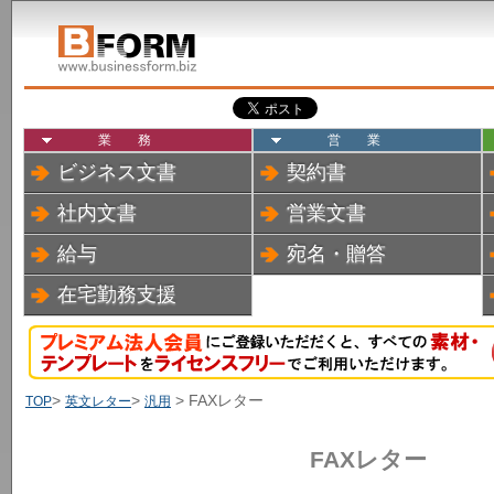
業務
営業
ビジネス文書
契約書
社内文書
営業文書
給与
宛名・贈答
在宅勤務支援
>
>
> FAXレター
TOP
英文レター
汎用
FAXレター