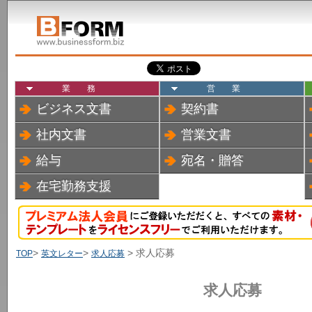
業務
営業
ビジネス文書
契約書
社内文書
営業文書
給与
宛名・贈答
在宅勤務支援
>
>
> 求人応募
TOP
英文レター
求人応募
求人応募