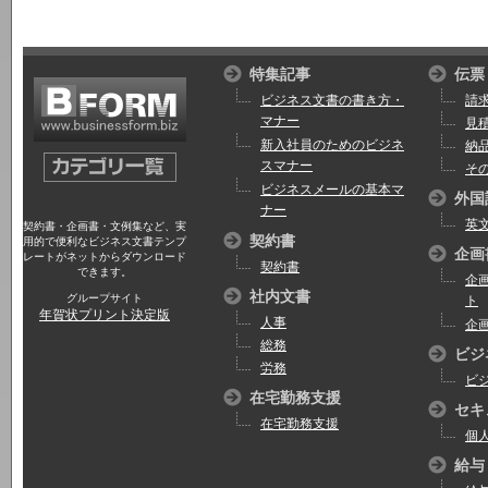
特集記事
伝票
ビジネス文書の書き方・
請
マナー
見
新入社員のためのビジネ
納
スマナー
そ
ビジネスメールの基本マ
外国
ナー
英
契約書・企画書・文例集など、実
契約書
用的で便利なビジネス文書テンプ
企画
レートがネットからダウンロード
契約書
できます。
企
社内文書
グループサイト
ト
年賀状プリント決定版
人事
企
総務
ビジ
労務
ビ
在宅勤務支援
セキ
在宅勤務支援
個
給与