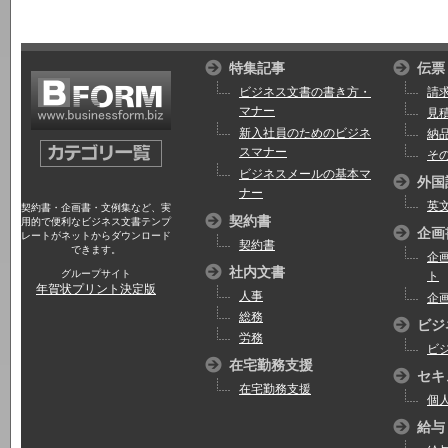
特集記事
伝票
ビジネス文書の書き方・
請
マナー
見
新入社員のためのビジネ
納
スマナー
そ
ビジネスメールの基本マ
外国
ナー
英
契約書・企画書・文例集など、実
契約書
用的で便利なビジネス文書テンプ
企画
レートがネットからダウンロード
契約書
できます。
企
社内文書
グループサイト
ト
年賀状プリント決定版
人事
企
総務
ビジ
労務
ビ
在宅勤務支援
セキ
在宅勤務支援
個
給与