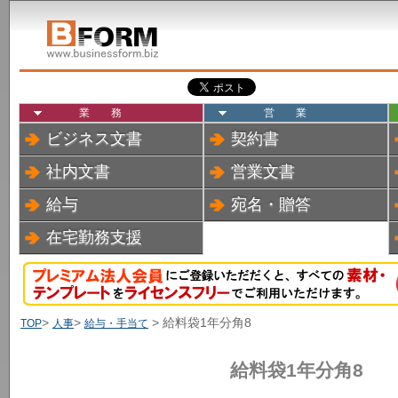
業務
営業
ビジネス文書
契約書
社内文書
営業文書
給与
宛名・贈答
在宅勤務支援
>
>
> 給料袋1年分角8
TOP
人事
給与・手当て
給料袋1年分角8