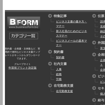
特集記事
伝票
ビジネス文書の書き方・
請
マナー
見
新入社員のためのビジネ
納
スマナー
そ
ビジネスメールの基本マ
外国
ナー
英
契約書・企画書・文例集など、実
契約書
用的で便利なビジネス文書テンプ
企画
レートがネットからダウンロード
契約書
できます。
企
社内文書
グループサイト
ト
年賀状プリント決定版
人事
企
総務
ビジ
労務
ビ
在宅勤務支援
セキ
在宅勤務支援
個
給与