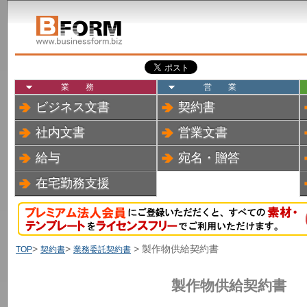
業務
営業
ビジネス文書
契約書
社内文書
営業文書
給与
宛名・贈答
在宅勤務支援
>
>
> 製作物供給契約書
TOP
契約書
業務委託契約書
製作物供給契約書