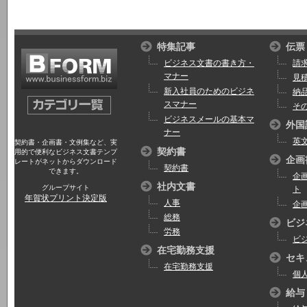
特集記事
伝票
ビジネス文書の書き方・
請
マナー
見
新入社員のためのビジネ
納
スマナー
そ
ビジネスメールの基本マ
外国
ナー
英
契約書・企画書・文例集など、実
契約書
用的で便利なビジネス文書テンプ
企画
レートがネットからダウンロード
契約書
できます。
企
社内文書
グループサイト
ト
年賀状プリント決定版
人事
企
総務
ビジ
労務
ビ
在宅勤務支援
セキ
在宅勤務支援
個
給与