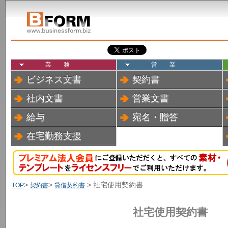
業務
営業
ビジネス文書
契約書
社内文書
営業文書
給与
宛名・贈答
在宅勤務支援
>
>
> 社宅使用契約書
TOP
契約書
貸借契約書
社宅使用契約書