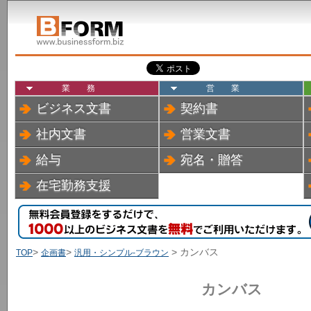
業務
営業
ビジネス文書
契約書
社内文書
営業文書
給与
宛名・贈答
在宅勤務支援
>
>
> カンバス
TOP
企画書
汎用・シンプル-ブラウン
カンバス