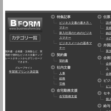
特集記事
伝票
ビジネス文書の書き方・
請
マナー
見
新入社員のためのビジネ
納
スマナー
そ
ビジネスメールの基本マ
外国
ナー
英
契約書・企画書・文例集など、実
契約書
用的で便利なビジネス文書テンプ
企画
レートがネットからダウンロード
契約書
できます。
企
社内文書
グループサイト
ト
年賀状プリント決定版
人事
企
総務
ビジ
労務
ビ
在宅勤務支援
セキ
在宅勤務支援
個
給与