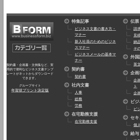
特集記事
伝票
ビジネス文書の書き方・
請
マナー
見
新入社員のためのビジネ
納
スマナー
そ
ビジネスメールの基本マ
外国
ナー
英
契約書・企画書・文例集など、実
契約書
用的で便利なビジネス文書テンプ
企画
レートがネットからダウンロード
契約書
できます。
企
社内文書
グループサイト
ト
年賀状プリント決定版
人事
企
総務
ビジ
労務
ビ
在宅勤務支援
セキ
在宅勤務支援
個
給与