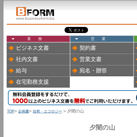
業務
営業
ビジネス文書
契約書
社内文書
営業文書
給与
宛名・贈答
在宅勤務支援
>
>
> 夕闇の山
TOP
企画書
自然・エコロジー
夕闇の山