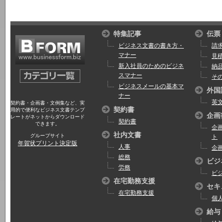
特集記事
伝票
ビジネス文書の書き方・
請
マナー
見
新入社員のためのビジネ
納
スマナー
そ
ビジネスメールの基本マ
外国
ナー
英
契約書・企画書・文例集など、実
契約書
用的で便利なビジネス文書テンプ
企画
レートがネットからダウンロード
契約書
できます。
企
社内文書
グループサイト
ト
年賀状プリント決定版
人事
企
総務
ビジ
労務
ビ
在宅勤務支援
セキ
在宅勤務支援
個
給与