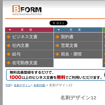
業務
営業
ビジネス文書
契約書
社内文書
営業文書
給与
宛名・贈答
在宅勤務支援
>
>
> 名刺デザイン12
TOP
名刺デザイン
名刺10面
名刺デザイン12