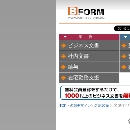
業務
ビジネス文書
社内文書
給与
在宅勤務支援
>
>
> 名刺デザ
TOP
名刺デザイン
名刺10面