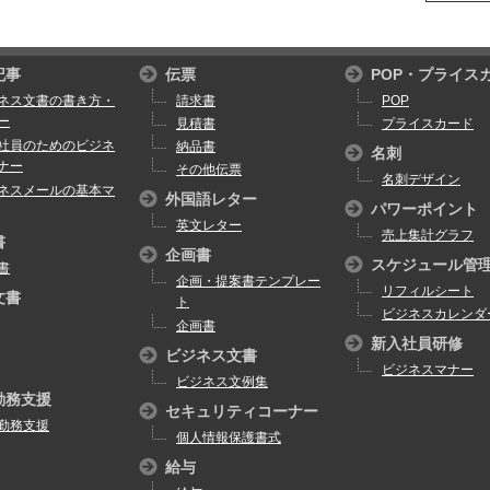
記事
伝票
POP・プライス
ネス文書の書き方・
請求書
POP
ー
見積書
プライスカード
社員のためのビジネ
納品書
名刺
ナー
その他伝票
名刺デザイン
ネスメールの基本マ
外国語レター
パワーポイント
英文レター
売上集計グラフ
書
企画書
スケジュール管
書
企画・提案書テンプレー
リフィルシート
文書
ト
ビジネスカレンダ
企画書
新入社員研修
ビジネス文書
ビジネスマナー
ビジネス文例集
勤務支援
セキュリティコーナー
勤務支援
個人情報保護書式
給与