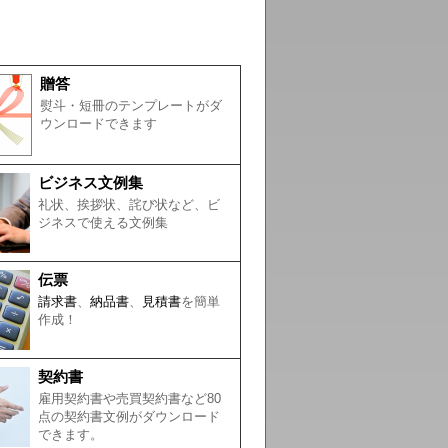
贈答
熨斗・短冊のテンプレートがダ
ウンロードできます
ビジネス文例集
礼状、挨拶状、詫び状など、ビ
ジネスで使える文例集
伝票
請求書
、
納品書
、
見積書
を簡単
作成！
契約書
雇用契約書や売買契約書など80
点の契約書文例がダウンロード
できます。