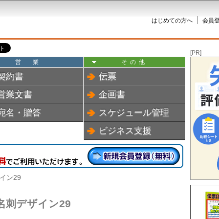
はじめての方へ
会員登
[PR]
営業
その他
契約書
伝票
営業文書
企画書
宛名・贈答
スケジュール管理
ビジネス支援
イン29
名刺デザイン29