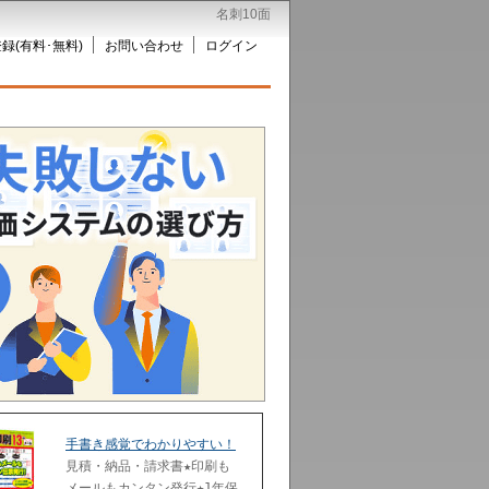
名刺10面
録(有料･無料)
お問い合わせ
ログイン
手書き感覚でわかりやすい！
見積・納品・請求書★印刷も
メールもカンタン発行★1年保