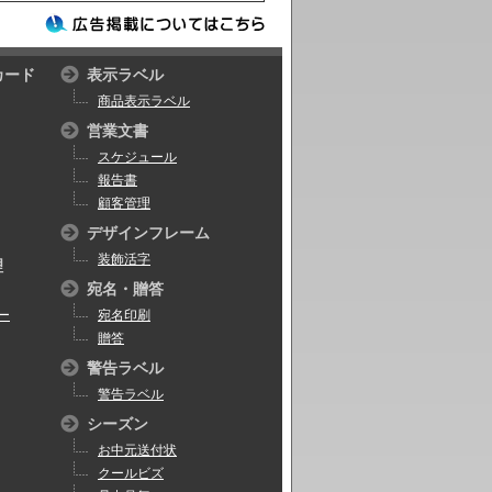
カード
表示ラベル
商品表示ラベル
営業文書
スケジュール
報告書
顧客管理
デザインフレーム
装飾活字
理
宛名・贈答
ー
宛名印刷
贈答
警告ラベル
警告ラベル
シーズン
お中元送付状
クールビズ