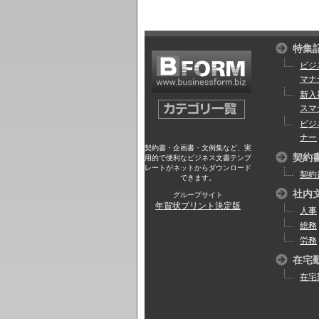
特集
ビジ
マナ
新入
スマ
ビジ
ナー
契約書・企画書・文例集など、実
契約
用的で便利なビジネス文書テンプ
レートがネットからダウンロード
契約
できます。
社内
グループサイト
年賀状プリント決定版
人事
総務
労務
在宅
在宅