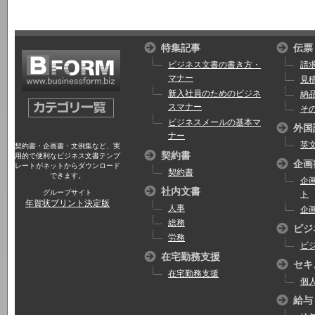
特集記事
伝票
ビジネス文書の書き方・
請
マナー
見
新入社員のためのビジネ
納
スマナー
そ
ビジネスメールの基本マ
外国
ナー
英
契約書・企画書・文例集など、実
契約書
用的で便利なビジネス文書テンプ
企画
レートがネットからダウンロード
契約書
できます。
企
社内文書
グループサイト
ト
年賀状プリント決定版
人事
企
総務
ビジ
労務
ビ
在宅勤務支援
セキ
在宅勤務支援
個
給与