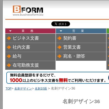
業務
営業
ビジネス文書
契約書
社内文書
営業文書
給与
宛名・贈答
在宅勤務支援
>
>
> 名刺デザイン36
TOP
名刺デザイン
名刺10面
名刺デザイン36