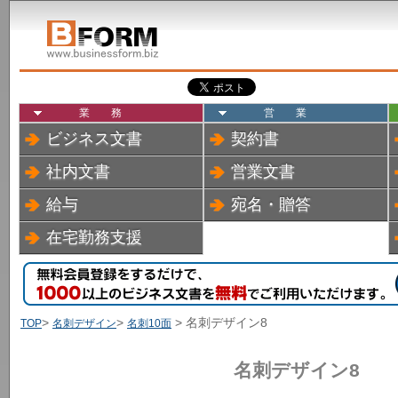
業務
営業
ビジネス文書
契約書
社内文書
営業文書
給与
宛名・贈答
在宅勤務支援
>
>
> 名刺デザイン8
TOP
名刺デザイン
名刺10面
名刺デザイン8