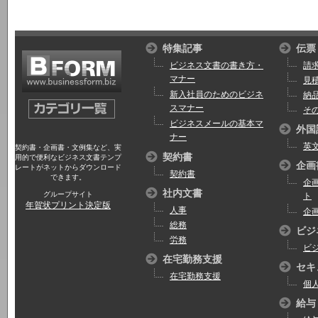
特集記事
伝票
ビジネス文書の書き方・
請
マナー
見
新入社員のためのビジネ
納
スマナー
そ
ビジネスメールの基本マ
外国
ナー
英
契約書・企画書・文例集など、実
契約書
用的で便利なビジネス文書テンプ
企画
レートがネットからダウンロード
契約書
できます。
企
社内文書
グループサイト
ト
年賀状プリント決定版
人事
企
総務
ビジ
労務
ビ
在宅勤務支援
セキ
在宅勤務支援
個
給与