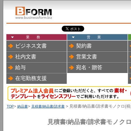
業務
営業
ビジネス文書
契約書
社内文書
営業文書
給与
宛名・贈答
在宅勤務支援
>
>
> 見積書/納品書/請求書モノクロ(税
TOP
納品書
見積書/納品書/請求書
見積書/納品書/請求書モノクロ