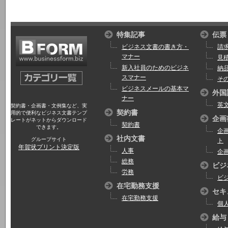
特集記事
伝票
ビジネス文書の書き方・
請
マナー
見
新入社員のためのビジネ
納
スマナー
そ
ビジネスメールの基本マ
外国
ナー
英
契約書・企画書・文例集など、実
契約書
用的で便利なビジネス文書テンプ
企画
レートがネットからダウンロード
契約書
できます。
企
社内文書
グループサイト
ト
年賀状プリント決定版
人事
企
総務
ビジ
労務
ビ
在宅勤務支援
セキ
在宅勤務支援
個
給与