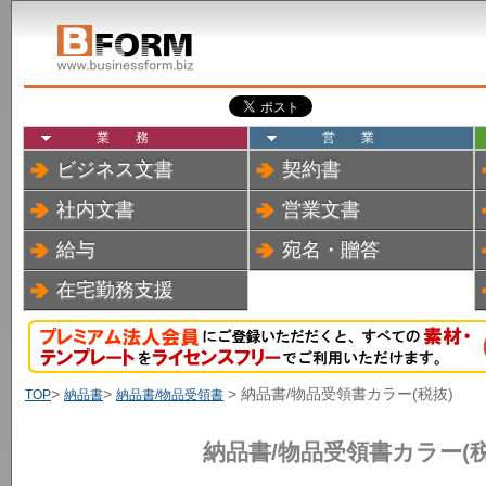
業務
営業
ビジネス文書
契約書
社内文書
営業文書
給与
宛名・贈答
在宅勤務支援
>
>
> 納品書/物品受領書カラー(税抜)
TOP
納品書
納品書/物品受領書
納品書/物品受領書カラー(税