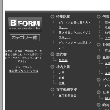
特集記事
伝票
ビジネス文書の書き方・
請
マナー
見
新入社員のためのビジネ
納
スマナー
そ
ビジネスメールの基本マ
外国
ナー
英
契約書・企画書・文例集など、実
契約書
用的で便利なビジネス文書テンプ
企画
レートがネットからダウンロード
契約書
できます。
企
社内文書
グループサイト
ト
年賀状プリント決定版
人事
企
総務
ビジ
労務
ビ
在宅勤務支援
セキ
在宅勤務支援
個
給与