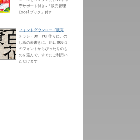
守サポート付き★「販売管理
Excelブック」付き
フォントダウンロード販売
チラシ・DM・POP作りに、の
し紙の表書きに。約1,000点
のフォントからぴったりのも
のを選んで、すぐにご利用い
ただけます