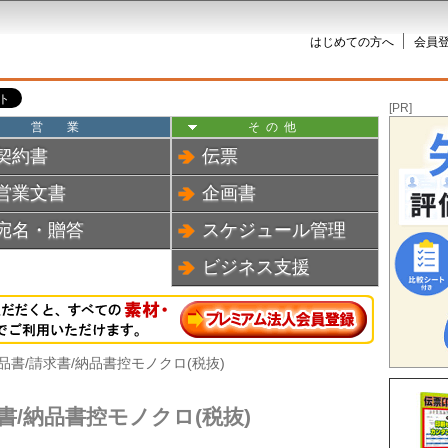
はじめての方へ
会員登
[PR]
営業
その他
契約書
伝票
営業文書
企画書
宛名・贈答
スケジュール管理
ビジネス支援
納品書/請求書/納品書控モノクロ(税抜)
書/納品書控モノクロ(税抜)