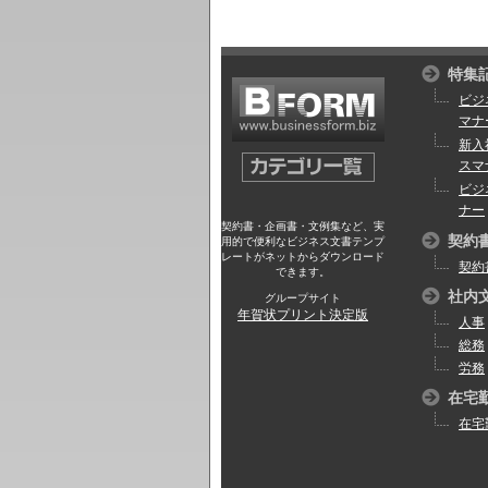
特集
ビジ
マナ
新入
スマ
ビジ
ナー
契約書・企画書・文例集など、実
契約
用的で便利なビジネス文書テンプ
レートがネットからダウンロード
契約
できます。
社内
グループサイト
年賀状プリント決定版
人事
総務
労務
在宅
在宅