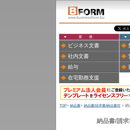
業務
ビジネス文書
社内文書
給与
在宅勤務支援
>
>
> 
TOP
納品書
納品書/請求書/納品書控
納品書/請求