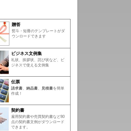
贈答
熨斗・短冊のテンプレートがダ
ウンロードできます
ビジネス文例集
礼状、挨拶状、詫び状など、ビ
ジネスで使える文例集
伝票
請求書
、
納品書
、
見積書
を簡単
作成！
契約書
雇用契約書や売買契約書など80
点の契約書文例がダウンロード
できます。