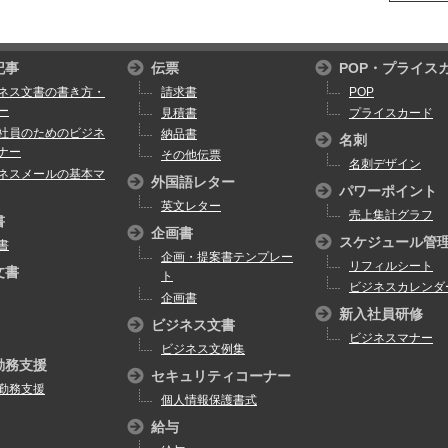
記事
伝票
POP・プライス
ネス文書の書き方・
請求書
POP
ー
見積書
プライスカード
社員のためのビジネ
納品書
名刺
ナー
その他伝票
名刺デザイン
ネスメールの基本マ
外国語レター
パワーポイント
英文レター
売上集計グラフ
書
企画書
スケジュール管
書
企画・提案書テンプレー
リフィルシート
文書
ト
ビジネスカレンダ
企画書
新入社員研修
ビジネス文書
ビジネスマナー
ビジネス文例集
勤務支援
セキュリティコーナー
勤務支援
個人情報保護書式
給与