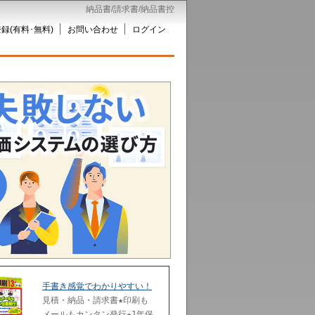
納品書/請求書/納品書控
録(有料･無料)
お問い合わせ
ログイン
手書き感覚でわかりやすい！
見積・納品・請求書★印刷も
メールもカンタン発行★1年保