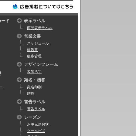
カード
表示ラベル
商品表示ラベル
営業文書
スケジュール
報告書
顧客管理
デザインフレーム
装飾活字
理
宛名・贈答
ー
宛名印刷
贈答
警告ラベル
警告ラベル
シーズン
お中元送付状
クールビズ