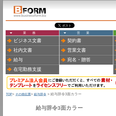
業務
営業
ビジネス文書
契約書
社内文書
営業文書
給与
宛名・贈答
在宅勤務支援
>
>
> 給与辞令3面カラ
TOP
その他伝票
給与辞令
給与辞令3面カ