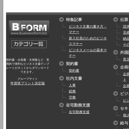
特集記事
伝票
ビジネス文書の書き方・
請
マナー
見
新入社員のためのビジネ
納
スマナー
そ
ビジネスメールの基本マ
外国
ナー
英
契約書・企画書・文例集など、実
契約書
用的で便利なビジネス文書テンプ
企画
レートがネットからダウンロード
契約書
できます。
企
社内文書
グループサイト
ト
年賀状プリント決定版
人事
企
総務
ビジ
労務
ビ
在宅勤務支援
セキ
在宅勤務支援
個
給与