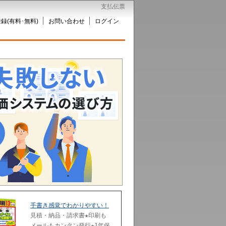
支払伝票
録(有料･無料)
お問い合わせ
ログイン
手書き感覚でわかりやすい！
見積・納品・請求書★印刷も
メールもカンタン発行★1年保