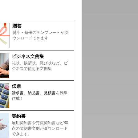
贈答
熨斗・短冊のテンプレートがダ
ウンロードできます
ビジネス文例集
礼状、挨拶状、詫び状など、ビ
ジネスで使える文例集
伝票
請求書
、
納品書
、
見積書
を簡単
作成！
契約書
雇用契約書や売買契約書など80
点の契約書文例がダウンロード
できます。