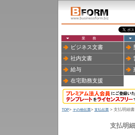
業務
ビジネス文書
社内文書
給与
在宅勤務支援
>
>
> 支払明細書
TOP
その他伝票
支払伝票
支払明細