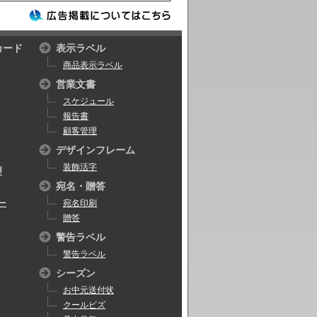
カード
表示ラベル
商品表示ラベル
営業文書
スケジュール
報告書
顧客管理
デザインフレーム
装飾活字
理
宛名・贈答
ー
宛名印刷
贈答
警告ラベル
警告ラベル
シーズン
お中元送付状
クールビズ