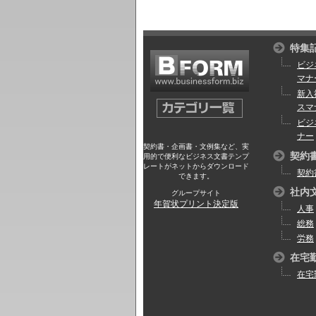
特集
ビジ
マナ
新入
スマ
ビジ
ナー
契約書・企画書・文例集など、実
契約
用的で便利なビジネス文書テンプ
レートがネットからダウンロード
契約
できます。
社内
グループサイト
年賀状プリント決定版
人事
総務
労務
在宅
在宅