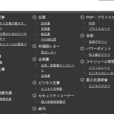
記事
伝票
POP・プライス
ネス文書の書き方・
請求書
POP
ー
見積書
プライスカード
社員のためのビジネ
納品書
名刺
ナー
その他伝票
名刺デザイン
ネスメールの基本マ
外国語レター
パワーポイント
英文レター
売上集計グラフ
書
企画書
スケジュール管
書
企画・提案書テンプレー
リフィルシート
文書
ト
ビジネスカレンダ
企画書
新入社員研修
ビジネス文書
ビジネスマナー
ビジネス文例集
勤務支援
セキュリティコーナー
勤務支援
個人情報保護書式
給与