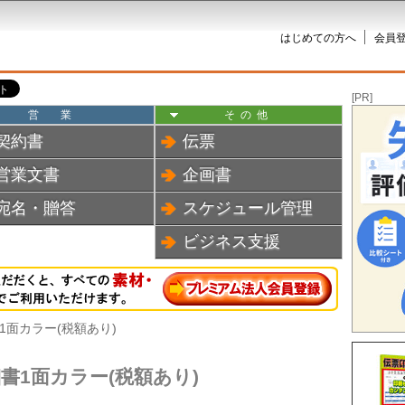
はじめての方へ
会員登
[PR]
営業
その他
契約書
伝票
営業文書
企画書
宛名・贈答
スケジュール管理
ビジネス支援
1面カラー(税額あり)
書1面カラー(税額あり)