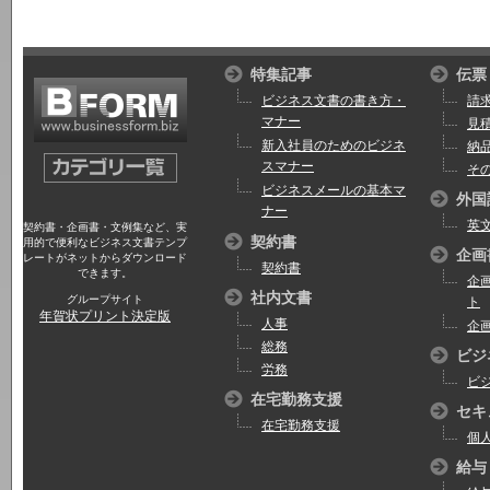
特集記事
伝票
ビジネス文書の書き方・
請
マナー
見
新入社員のためのビジネ
納
スマナー
そ
ビジネスメールの基本マ
外国
ナー
英
契約書・企画書・文例集など、実
契約書
用的で便利なビジネス文書テンプ
企画
レートがネットからダウンロード
契約書
できます。
企
社内文書
グループサイト
ト
年賀状プリント決定版
人事
企
総務
ビジ
労務
ビ
在宅勤務支援
セキ
在宅勤務支援
個
給与