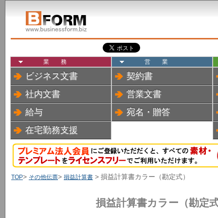
業務
営業
ビジネス文書
契約書
社内文書
営業文書
給与
宛名・贈答
在宅勤務支援
>
>
> 損益計算書カラー（勘定式）
TOP
その他伝票
損益計算書
損益計算書カラー（勘定