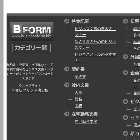
特集記事
伝票
ビジネス文書の書き方・
請
マナー
見
新入社員のためのビジネ
納
スマナー
そ
ビジネスメールの基本マ
外国
ナー
英
契約書・企画書・文例集など、実
契約書
用的で便利なビジネス文書テンプ
企画
レートがネットからダウンロード
契約書
できます。
企
社内文書
グループサイト
ト
年賀状プリント決定版
人事
企
総務
ビジ
労務
ビ
在宅勤務支援
セキ
在宅勤務支援
個
給与