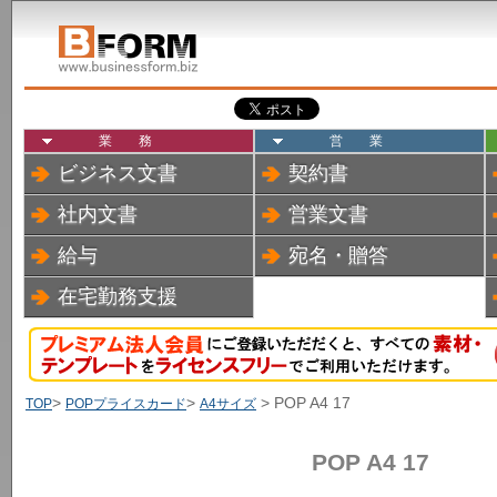
業務
営業
ビジネス文書
契約書
社内文書
営業文書
給与
宛名・贈答
在宅勤務支援
>
>
> POP A4 17
TOP
POPプライスカード
A4サイズ
POP A4 17