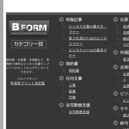
特集記事
伝票
ビジネス文書の書き方・
請
マナー
見
新入社員のためのビジネ
納
スマナー
そ
ビジネスメールの基本マ
外国
ナー
英
契約書・企画書・文例集など、実
契約書
用的で便利なビジネス文書テンプ
企画
レートがネットからダウンロード
契約書
できます。
企
社内文書
グループサイト
ト
年賀状プリント決定版
人事
企
総務
ビジ
労務
ビ
在宅勤務支援
セキ
在宅勤務支援
個
給与