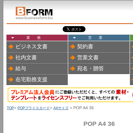
業務
営業
ビジネス文書
契約書
社内文書
営業文書
給与
宛名・贈答
在宅勤務支援
>
>
> POP A4 36
TOP
POPプライスカード
A4サイズ
POP A4 36