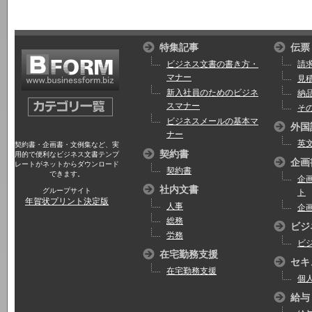
特集記事
伝票
ビジネス文書の書き方・
請
マナー
見
新入社員のためのビジネ
納
スマナー
そ
ビジネスメールの基本マ
外国
ナー
英
契約書・企画書・文例集など、実
契約書
用的で便利なビジネス文書テンプ
企画
レートがネットからダウンロード
契約書
できます。
企
社内文書
グループサイト
ト
年賀状プリント決定版
人事
企
総務
ビジ
労務
ビ
在宅勤務支援
セキ
在宅勤務支援
個
給与