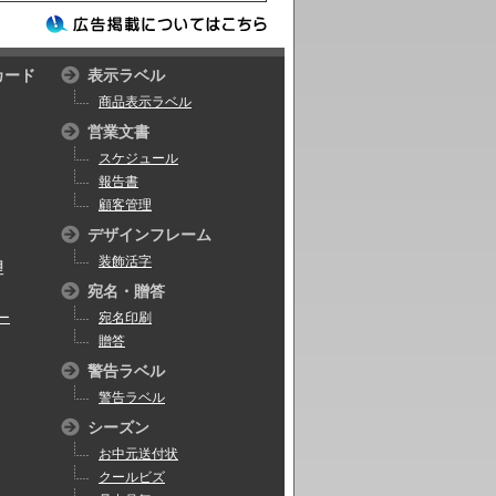
カード
表示ラベル
商品表示ラベル
営業文書
スケジュール
報告書
顧客管理
デザインフレーム
装飾活字
理
宛名・贈答
ー
宛名印刷
贈答
警告ラベル
警告ラベル
シーズン
お中元送付状
クールビズ