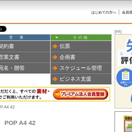
はじめての方へ
会員登
[PR]
営業
その他
契約書
伝票
営業文書
企画書
宛名・贈答
スケジュール管理
ビジネス支援
P A4 42
POP A4 42