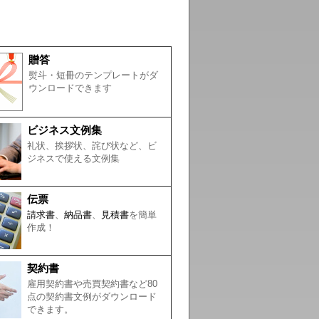
贈答
熨斗・短冊のテンプレートがダ
ウンロードできます
ビジネス文例集
礼状、挨拶状、詫び状など、ビ
ジネスで使える文例集
伝票
請求書
、
納品書
、
見積書
を簡単
作成！
契約書
雇用契約書や売買契約書など80
点の契約書文例がダウンロード
できます。