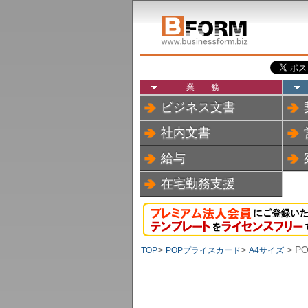
業務
ビジネス文書
社内文書
給与
在宅勤務支援
>
>
> PO
TOP
POPプライスカード
A4サイズ