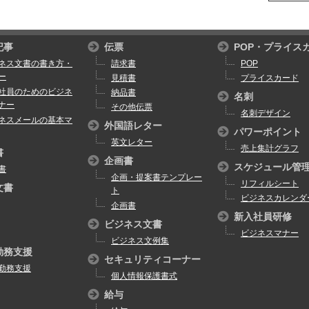
記事
伝票
POP・プライス
ネス文書の書き方・
請求書
POP
ー
見積書
プライスカード
社員のためのビジネ
納品書
名刺
ナー
その他伝票
名刺デザイン
ネスメールの基本マ
外国語レター
パワーポイント
英文レター
売上集計グラフ
書
企画書
スケジュール管
書
企画・提案書テンプレー
リフィルシート
文書
ト
ビジネスカレンダ
企画書
新入社員研修
ビジネス文書
ビジネスマナー
ビジネス文例集
勤務支援
セキュリティコーナー
勤務支援
個人情報保護書式
給与