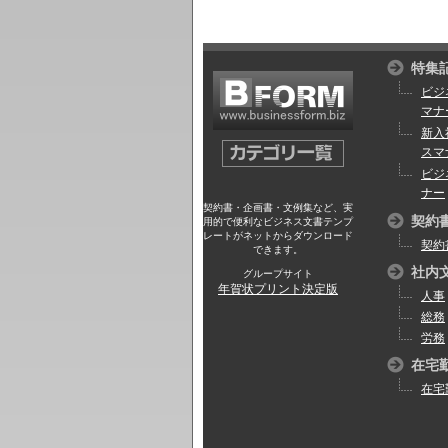
特集
ビジ
マナ
新入
スマ
ビジ
ナー
契約書・企画書・文例集など、実
契約
用的で便利なビジネス文書テンプ
レートがネットからダウンロード
契約
できます。
社内
グループサイト
年賀状プリント決定版
人事
総務
労務
在宅
在宅