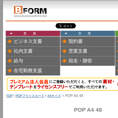
業務
営業
ビジネス文書
契約書
社内文書
営業文書
給与
宛名・贈答
在宅勤務支援
>
>
> POP A4 48
TOP
POPプライスカード
A4サイズ
POP A4 48