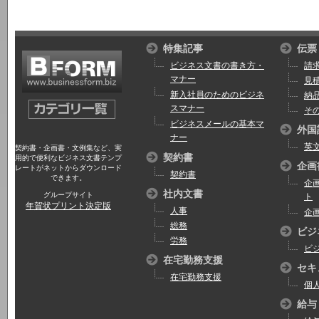
特集記事
伝票
ビジネス文書の書き方・
請
マナー
見
新入社員のためのビジネ
納
スマナー
そ
ビジネスメールの基本マ
外国
ナー
英
契約書・企画書・文例集など、実
契約書
用的で便利なビジネス文書テンプ
企画
レートがネットからダウンロード
契約書
できます。
企
社内文書
グループサイト
ト
年賀状プリント決定版
人事
企
総務
ビジ
労務
ビ
在宅勤務支援
セキ
在宅勤務支援
個
給与