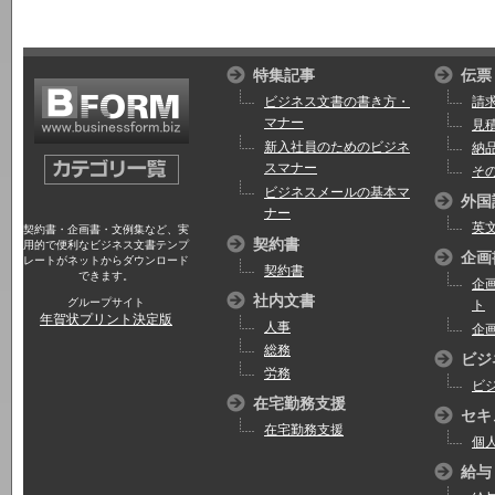
特集記事
伝票
ビジネス文書の書き方・
請
マナー
見
新入社員のためのビジネ
納
スマナー
そ
ビジネスメールの基本マ
外国
ナー
英
契約書・企画書・文例集など、実
契約書
用的で便利なビジネス文書テンプ
企画
レートがネットからダウンロード
契約書
できます。
企
社内文書
グループサイト
ト
年賀状プリント決定版
人事
企
総務
ビジ
労務
ビ
在宅勤務支援
セキ
在宅勤務支援
個
給与