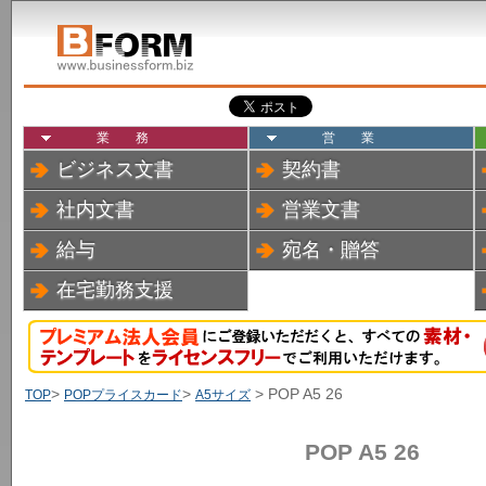
業務
営業
ビジネス文書
契約書
社内文書
営業文書
給与
宛名・贈答
在宅勤務支援
>
>
> POP A5 26
TOP
POPプライスカード
A5サイズ
POP A5 26