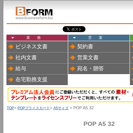
業務
営業
ビジネス文書
契約書
社内文書
営業文書
給与
宛名・贈答
在宅勤務支援
>
>
> POP A5 32
TOP
POPプライスカード
A5サイズ
POP A5 32