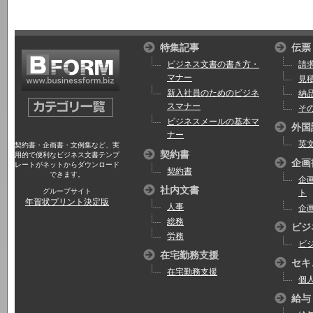
特集記事
伝票
ビジネス文書の書き方・
請
マナー
見
新入社員のためのビジネ
納
スマナー
そ
ビジネスメールの基本マ
外国
ナー
英
契約書・企画書・文例集など、実
契約書
用的で便利なビジネス文書テンプ
企画
レートがネットからダウンロード
契約書
できます。
企
社内文書
グループサイト
ト
年賀状プリント決定版
人事
企
総務
ビジ
労務
ビ
在宅勤務支援
セキ
在宅勤務支援
個
給与