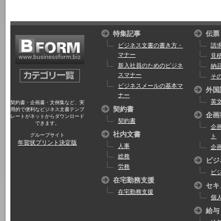
特集記事
伝票
ビジネス文書の書き方・
請
マナー
見
新入社員のためのビジネ
納
スマナー
そ
ビジネスメールの基本マ
外国
ナー
英
契約書・企画書・文例集など、実
契約書
用的で便利なビジネス文書テンプ
企画
レートがネットからダウンロード
契約書
できます。
企
社内文書
グループサイト
ト
年賀状プリント決定版
人事
企
総務
ビジ
労務
ビ
在宅勤務支援
セキ
在宅勤務支援
個
給与