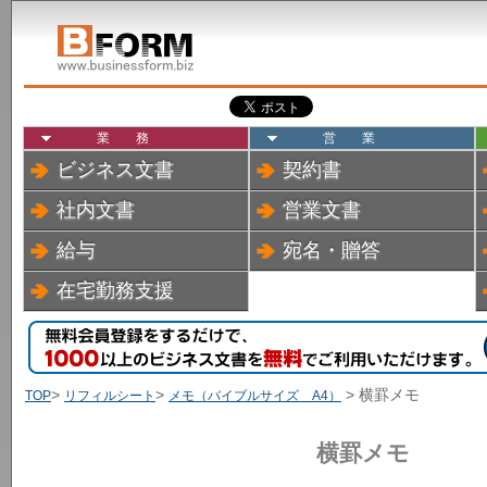
業務
営業
ビジネス文書
契約書
社内文書
営業文書
給与
宛名・贈答
在宅勤務支援
>
>
> 横罫メモ
TOP
リフィルシート
メモ（バイブルサイズ A4）
横罫メモ