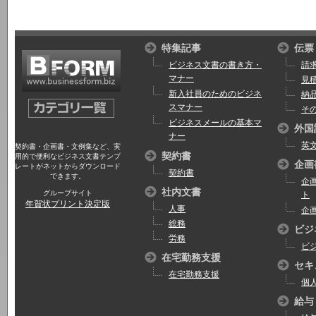
特集記事
伝票
ビジネス文書の書き方・
請
マナー
見
新入社員のためのビジネ
納
スマナー
そ
ビジネスメールの基本マ
外国
ナー
英
契約書・企画書・文例集など、実
契約書
用的で便利なビジネス文書テンプ
企画
レートがネットからダウンロード
契約書
できます。
企
社内文書
グループサイト
ト
年賀状プリント決定版
人事
企
総務
ビジ
労務
ビ
在宅勤務支援
セキ
在宅勤務支援
個
給与