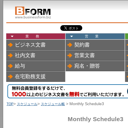
業務
営業
ビジネス文書
契約書
社内文書
営業文書
給与
宛名・贈答
在宅勤務支援
>
>
> Monthly Schedule3
TOP
スケジュール
スケジュール帳
Monthly Schedule3