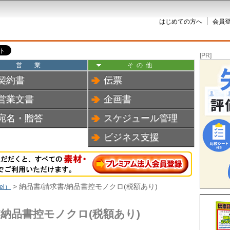
はじめての方へ
会員登
[PR]
営業
その他
契約書
伝票
営業文書
企画書
宛名・贈答
スケジュール管理
ビジネス支援
> 納品書/請求書/納品書控モノクロ(税額あり)
el）
/納品書控モノクロ(税額あり)