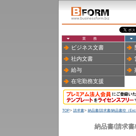
業務
ビジネス文書
社内文書
給与
在宅勤務支援
>
>
TOP
請求書
納品書/請求書/納品書控（Exc
納品書/請求書