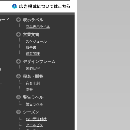
カード
表示ラベル
商品表示ラベル
営業文書
スケジュール
報告書
顧客管理
デザインフレーム
装飾活字
理
宛名・贈答
ー
宛名印刷
贈答
警告ラベル
警告ラベル
シーズン
お中元送付状
クールビズ