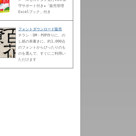
守サポート付き★「販売管理
Excelブック」付き
フォントダウンロード販売
チラシ・DM・POP作りに、の
し紙の表書きに。約1,000点
のフォントからぴったりのも
のを選んで、すぐにご利用い
ただけます