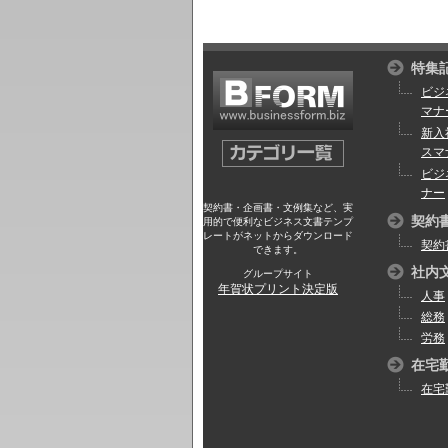
特集
ビジ
マナ
新入
スマ
ビジ
ナー
契約書・企画書・文例集など、実
契約
用的で便利なビジネス文書テンプ
レートがネットからダウンロード
契約
できます。
社内
グループサイト
年賀状プリント決定版
人事
総務
労務
在宅
在宅