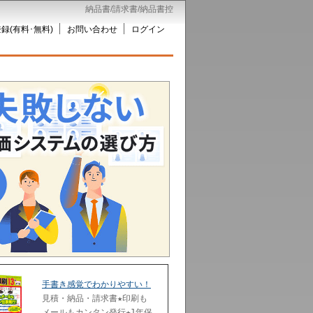
納品書/請求書/納品書控
録(有料･無料)
お問い合わせ
ログイン
手書き感覚でわかりやすい！
見積・納品・請求書★印刷も
メールもカンタン発行★1年保