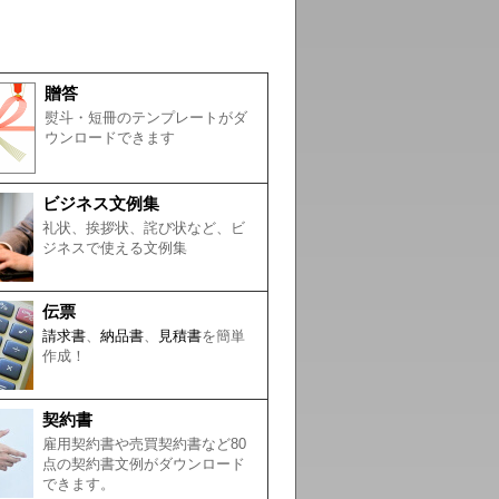
贈答
熨斗・短冊のテンプレートがダ
ウンロードできます
ビジネス文例集
礼状、挨拶状、詫び状など、ビ
ジネスで使える文例集
伝票
請求書
、
納品書
、
見積書
を簡単
作成！
契約書
雇用契約書や売買契約書など80
点の契約書文例がダウンロード
できます。