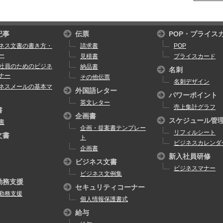
記事
伝票
POP・プライス
ネス文書の書き方・
請求書
POP
ー
見積書
プライスカード
社員のためのビジネ
納品書
名刺
ナー
その他伝票
名刺デザイン
ネスメールの基本マ
外国語レター
パワーポイント
英文レター
売上集計グラフ
書
企画書
スケジュール管
書
企画・提案書テンプレー
リフィルシート
文書
ト
ビジネスカレンダ
企画書
新入社員研修
ビジネス文書
ビジネスマナー
ビジネス文例集
勤務支援
セキュリティコーナー
勤務支援
個人情報保護書式
給与