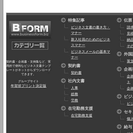
特集記事
伝票
ビジネス文書の書き方・
請
マナー
見
新入社員のためのビジネ
納
スマナー
そ
ビジネスメールの基本マ
外国
ナー
英
契約書・企画書・文例集など、実
契約書
用的で便利なビジネス文書テンプ
企画
レートがネットからダウンロード
契約書
できます。
企
社内文書
グループサイト
ト
年賀状プリント決定版
人事
企
総務
ビジ
労務
ビ
在宅勤務支援
セキ
在宅勤務支援
個
給与