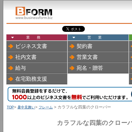
業務
営業
ビジネス文書
契約書
社内文書
営業文書
給与
宛名・贈答
在宅勤務支援
>
>
> カラフルな四葉のクローバー
TOP
暑中見舞い
フレーム
カラフルな四葉のクロー