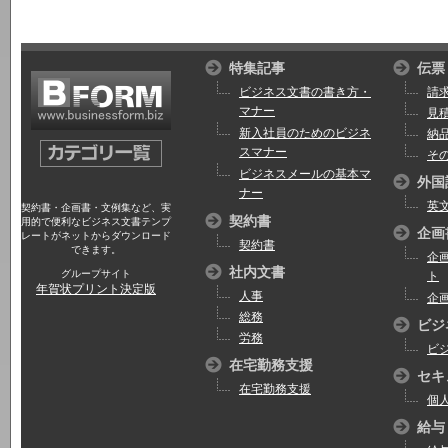
特集記事
伝票
ビジネス文書の書き方・
請
マナー
見
新入社員のためのビジネ
納
スマナー
そ
ビジネスメールの基本マ
外国
ナー
英
契約書・企画書・文例集など、実
契約書
用的で便利なビジネス文書テンプ
企画
レートがネットからダウンロード
契約書
できます。
企
社内文書
グループサイト
ト
年賀状プリント決定版
人事
企
総務
ビジ
労務
ビ
在宅勤務支援
セキ
在宅勤務支援
個
給与