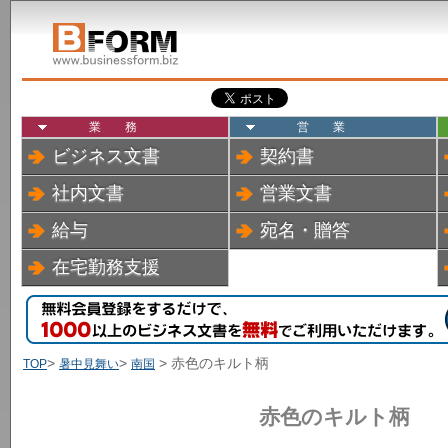
業務
営業
ビジネス文書
契約書
社内文書
営業文書
給与
宛名・贈答
在宅勤務支援
>
>
> 赤色のキルト柄
TOP
暑中見舞い
南国
赤色のキルト柄