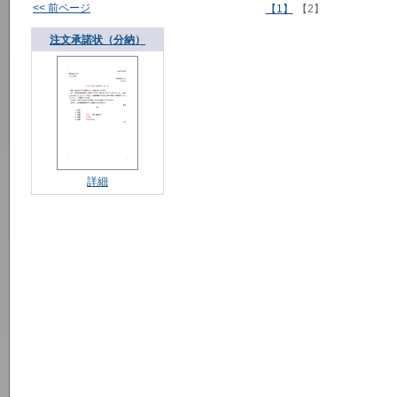
<< 前ページ
【1】
【2】
注文承諾状（分納）
詳細