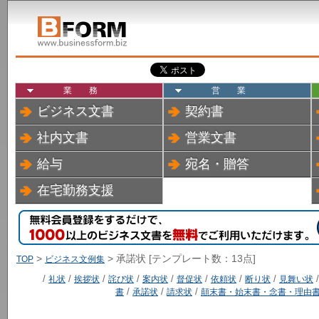
業務
営業
ビジネス文書
契約書
社内文書
営業文書
給与
宛名・贈答
在宅勤務支援
>
> 承諾状 [テンプレート数：13点]
TOP
ビジネス文例集
/
礼状
/
挨拶状
/
詫び状
/
案内状
/
督促状
/
依頼状
/
断り状
/
見舞い状
書
/
承諾状
/
請求状
/
顛末書・始末書・念書・理由