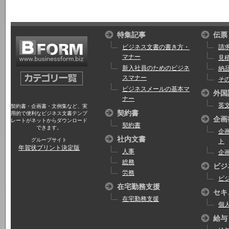
特集記事
伝票
ビジネス文書の書き方・
請
マナー
見
新入社員のためのビジネ
納
スマナー
そ
ビジネスメールの基本マ
外国
ナー
英
契約書・企画書・文例集など、実
契約書
用的で便利なビジネス文書テンプ
企画
レートがネットからダウンロード
契約書
できます。
企
社内文書
グループサイト
ト
年賀状プリント決定版
人事
企
総務
ビジ
労務
ビ
在宅勤務支援
セキ
在宅勤務支援
個
給与