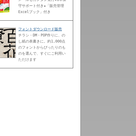
守サポート付き★「販売管理
Excelブック」付き
フォントダウンロード販売
チラシ・DM・POP作りに、の
し紙の表書きに。約1,000点
のフォントからぴったりのも
のを選んで、すぐにご利用い
ただけます