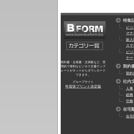
特集
ビジ
マナ
新入
スマ
ビジ
ナー
契約書・企画書・文例集など、実
契約
用的で便利なビジネス文書テンプ
レートがネットからダウンロード
契約
できます。
社内
グループサイト
年賀状プリント決定版
人事
総務
労務
在宅
在宅