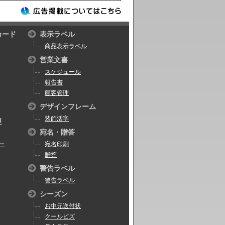
カード
表示ラベル
商品表示ラベル
営業文書
スケジュール
報告書
顧客管理
デザインフレーム
装飾活字
理
宛名・贈答
ー
宛名印刷
贈答
警告ラベル
警告ラベル
シーズン
お中元送付状
クールビズ