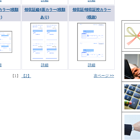
細
詳細
詳細
カラー(税額
領収証縦4面カラー(税額
領収証/領収証控カラー
)
あり)
(税抜)
細
詳細
詳細
次ページ >>
【1】
【2】