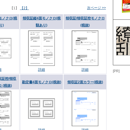
次ページ >>
【1】
【2】
モノクロ(税
領収証縦4面モノクロ(税
領収証/領収証控モノクロ
り)
額あり)
(税抜)
細
詳細
詳細
[PR]
収証控/領収
勘定書4面モノクロ(税抜)
領収証2面カラー(税抜)
 (税抜)