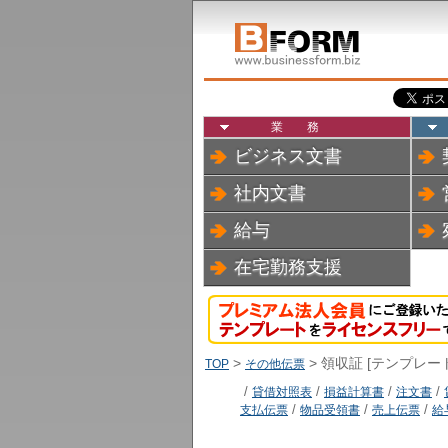
業務
ビジネス文書
社内文書
給与
在宅勤務支援
>
> 領収証 [テンプレー
TOP
その他伝票
/
貸借対照表
/
損益計算書
/
注文書
/
支払伝票
/
物品受領書
/
売上伝票
/
給