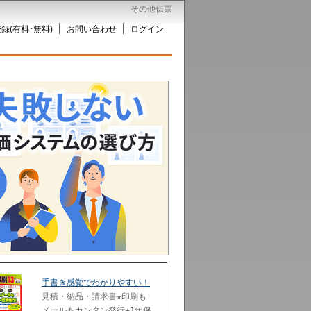
その他伝票
録(有料･無料)
お問い合わせ
ログイン
手書き感覚でわかりやすい！
見積・納品・請求書★印刷も
メールもカンタン発行★1年保