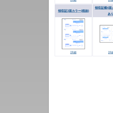
詳細
詳
領収証横4面
領収証3面カラー(税抜)
あり
詳細
詳