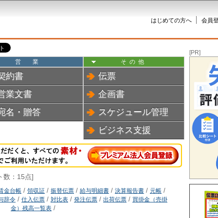
はじめての方へ
会員登
[PR]
営業
その他
契約書
伝票
営業文書
企画書
宛名・贈答
スケジュール管理
ビジネス支援
ト数：15点]
賃金台帳
/
領収証
/
振替伝票
/
給与明細書
/
決算報告書
/
元帳
/
与辞令
/
仕入伝票
/
対比表
/
発注伝票
/
出荷伝票
/
買掛金（売掛
金）残高一覧表
/