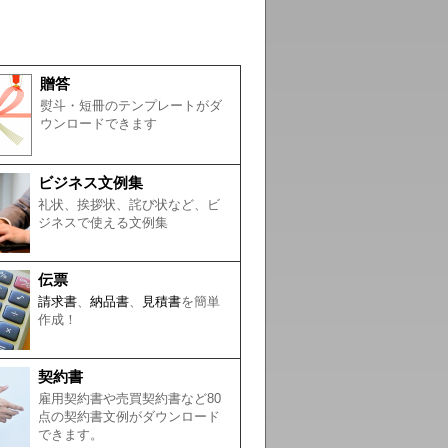
贈答
熨斗・短冊のテンプレートがダ
ウンロードできます
ビジネス文例集
礼状、挨拶状、詫び状など、ビ
ジネスで使える文例集
伝票
請求書
、
納品書
、
見積書
を簡単
作成！
契約書
雇用契約書や売買契約書など80
点の契約書文例がダウンロード
できます。