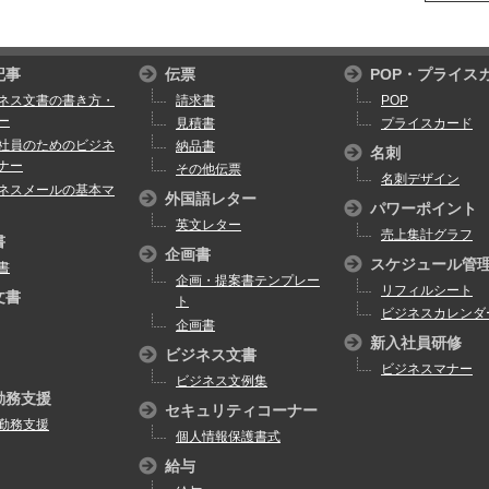
記事
伝票
POP・プライス
ネス文書の書き方・
請求書
POP
ー
見積書
プライスカード
社員のためのビジネ
納品書
名刺
ナー
その他伝票
名刺デザイン
ネスメールの基本マ
外国語レター
パワーポイント
英文レター
売上集計グラフ
書
企画書
スケジュール管
書
企画・提案書テンプレー
リフィルシート
文書
ト
ビジネスカレンダ
企画書
新入社員研修
ビジネス文書
ビジネスマナー
ビジネス文例集
勤務支援
セキュリティコーナー
勤務支援
個人情報保護書式
給与